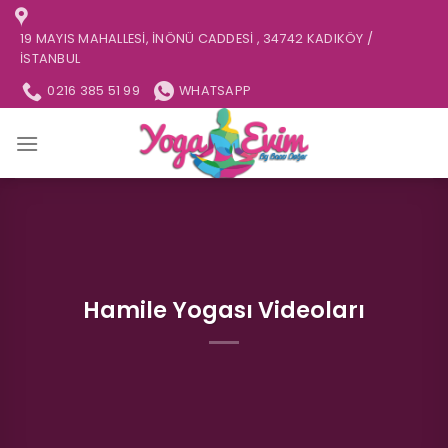
İçeriğe
atla
19 MAYIS MAHALLESI, İNÖNÜ CADDESI , 34742 KADIKÖY /
İSTANBUL
0216 385 51 99
WHATSAPP
Hamile Yogası Videoları