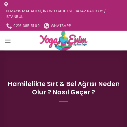
İçeriğe
atla
19 MAYIS MAHALLESI, İNÖNÜ CADDESI , 34742 KADIKÖY /
İSTANBUL
0216 385 51 99
WHATSAPP
Hamilelikte Sırt & Bel Ağrısı Neden
Olur ? Nasıl Geçer ?