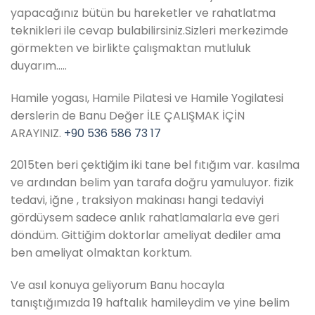
yapacağınız bütün bu hareketler ve rahatlatma
teknikleri ile cevap bulabilirsiniz.Sizleri merkezimde
görmekten ve birlikte çalışmaktan mutluluk
duyarım…..
Hamile yogası, Hamile Pilatesi ve Hamile Yogilatesi
derslerin de Banu Değer İLE ÇALIŞMAK İÇİN
ARAYINIZ.
+90 536 586 73 17
2015ten beri çektiğim iki tane bel fıtığım var. kasılma
ve ardından belim yan tarafa doğru yamuluyor. fizik
tedavi, iğne , traksiyon makinası hangi tedaviyi
gördüysem sadece anlık rahatlamalarla eve geri
döndüm. Gittiğim doktorlar ameliyat dediler ama
ben ameliyat olmaktan korktum.
Ve asıl konuya geliyorum Banu hocayla
tanıştığımızda 19 haftalık hamileydim ve yine belim