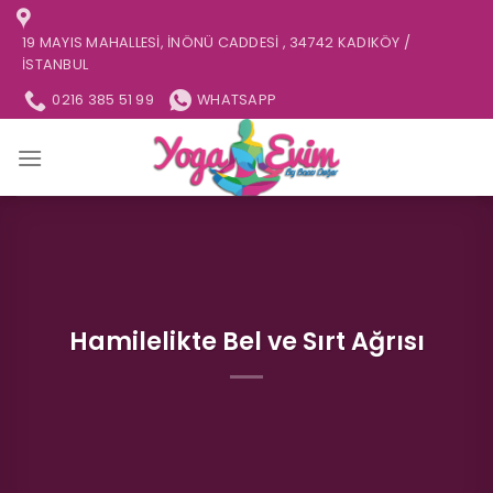
İçeriğe
atla
19 MAYIS MAHALLESI, İNÖNÜ CADDESI , 34742 KADIKÖY /
İSTANBUL
0216 385 51 99
WHATSAPP
Hamilelikte Bel ve Sırt Ağrısı