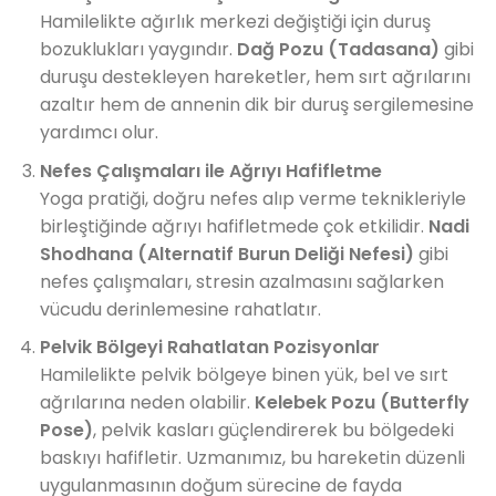
Hamilelikte ağırlık merkezi değiştiği için duruş
bozuklukları yaygındır.
Dağ Pozu (Tadasana)
gibi
duruşu destekleyen hareketler, hem sırt ağrılarını
azaltır hem de annenin dik bir duruş sergilemesine
yardımcı olur.
Nefes Çalışmaları ile Ağrıyı Hafifletme
Yoga pratiği, doğru nefes alıp verme teknikleriyle
birleştiğinde ağrıyı hafifletmede çok etkilidir.
Nadi
Shodhana (Alternatif Burun Deliği Nefesi)
gibi
nefes çalışmaları, stresin azalmasını sağlarken
vücudu derinlemesine rahatlatır.
Pelvik Bölgeyi Rahatlatan Pozisyonlar
Hamilelikte pelvik bölgeye binen yük, bel ve sırt
ağrılarına neden olabilir.
Kelebek Pozu (Butterfly
Pose)
, pelvik kasları güçlendirerek bu bölgedeki
baskıyı hafifletir. Uzmanımız, bu hareketin düzenli
uygulanmasının doğum sürecine de fayda