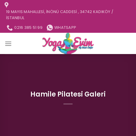
İçeriğe
atla
19 MAYIS MAHALLESI, İNÖNÜ CADDESI , 34742 KADIKÖY /
İSTANBUL
0216 385 51 99
WHATSAPP
Hamile Pilatesi Galeri