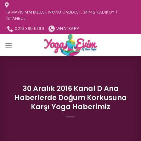
İçeriğe
atla
19 MAYIS MAHALLESI, İNÖNÜ CADDESI , 34742 KADIKÖY /
İSTANBUL
0216 385 51 99
WHATSAPP
30 Aralık 2016 Kanal D Ana
Haberlerde Doğum Korkusuna
Karşı Yoga Haberimiz