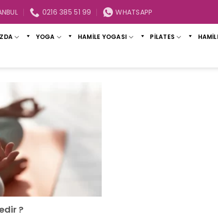
ANBUL
0216 385 51 99
WHATSAPP
IZDA
YOGA
HAMİLE YOGASI
PİLATES
HAMİLE
dir ?