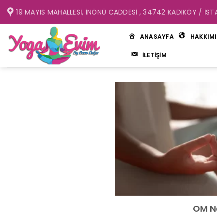
İçeriğe
19 MAYIS MAHALLESI, İNÖNÜ CADDESI , 34742 KADIKÖY / İST
atla
ANASAYFA
HAKKIM
İLETİŞİM
OM Ne